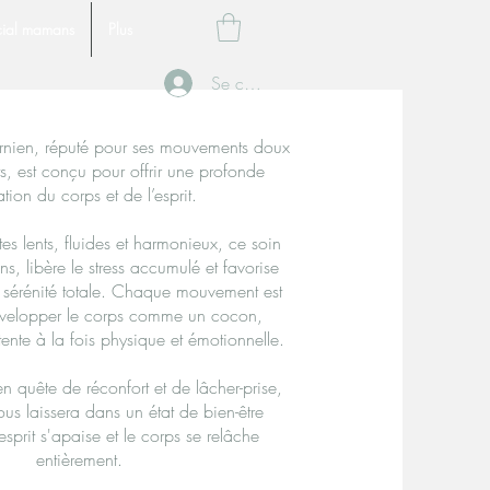
ial mamans
Plus
Se connecter
rnien, réputé pour ses mouvements doux
s, est conçu pour offrir une profonde
ation du corps et de l’esprit.
s lents, fluides et harmonieux, ce soin
ns, libère le stress accumulé et favorise
 sérénité totale. Chaque mouvement est
velopper le corps comme un cocon,
ente à la fois physique et émotionnelle.
n quête de réconfort et de lâcher-prise,
s laissera dans un état de bien-être
esprit s'apaise et le corps se relâche
entièrement.