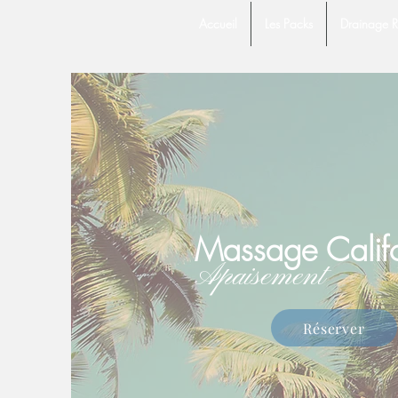
Accueil
Les Packs
Drainage R
Massage Calif
Apaisement
Réserver