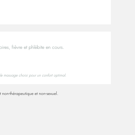
ires, fièvre et phlébite en cours.
t le massage choisi pour un confort optimal.
t non-thérapeutique et non-sexuel.