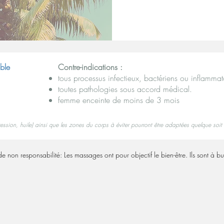
able
Contre-indications :
tous processus infectieux, bactériens ou inflammato
toutes pathologies sous accord médical.
femme enceinte de moins de 3 mois
ression, huile) ainsi que les zones du corps à éviter pourront être adaptées quelque soi
on responsabilité: Les massages ont pour objectif le bien-être. Ils sont à bu