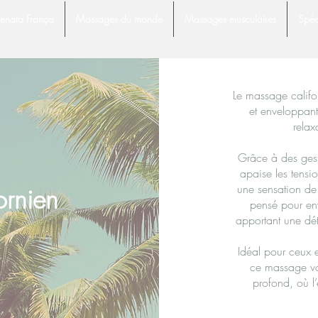
enata França
Massages du monde
Massages musculaires
Spéc
Le massage califo
et enveloppant
relax
Grâce à des geste
apaise les tensio
une sensation de
ornien
pensé pour en
apportant une dét
Idéal pour ceux e
ce massage vou
profond, où l’