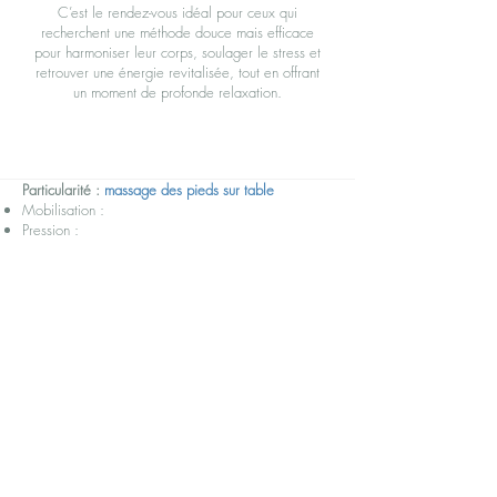
C’est le rendez-vous idéal pour ceux qui
recherchent une méthode douce mais efficace
pour harmoniser leur corps, soulager le stress et
retrouver une énergie revitalisée, tout en offrant
un moment de profonde relaxation.
Particularité :
massage des pieds sur table
Mobilisation :
Pression :
Huile :
Les particularités du massage (mobilisation, pression, huile) ainsi que
les zones du corps à éviter pourront être adaptées quelque soit le
massage choisi pour un confort optimal.
Contre-indications :
tous processus infectieux, bactériens ou
inflammatoires, fièvre et phlébite en cours.
toutes pathologies sous accord médical.
femme enceinte de moins de 3 mois