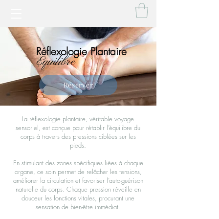
Réflexologie Plantaire
Equilibre
Réserver
La réflexologie plantaire, véritable voyage
sensoriel, est conçue pour rétablir l’équilibre du
corps à travers des pressions ciblées sur les
pieds.
En stimulant des zones spécifiques liées à chaque
organe, ce soin permet de relâcher les tensions,
améliorer la circulation et favoriser l’auto-guérison
naturelle du corps. Chaque pression réveille en
douceur les fonctions vitales, procurant une
sensation de bien-être immédiat.